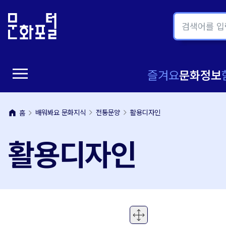
본
주
문
메
내
뉴
용
바
바
로
menu
로
가
메
즐겨요
문화정보
가
기
뉴
기
home
배워봐요 문화지식
전통문양
활용디자인
홈
열
활용디자인
기