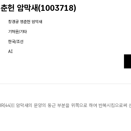
춘헌 암막새(1003718)
창경궁 영춘헌 암막새
기하문/기타
한국/조선
AI
HR(44)|| 암막새의 문양의 둥근 부분을 위쪽으로 하여 반복시킴으로