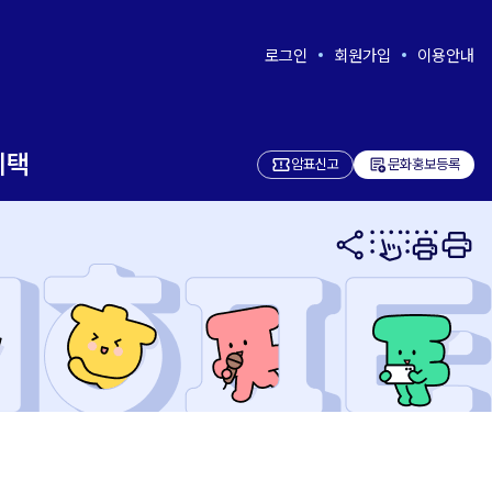
로그인
회원가입
이용안내
혜택
add_notes
암표신고
문화홍보등록