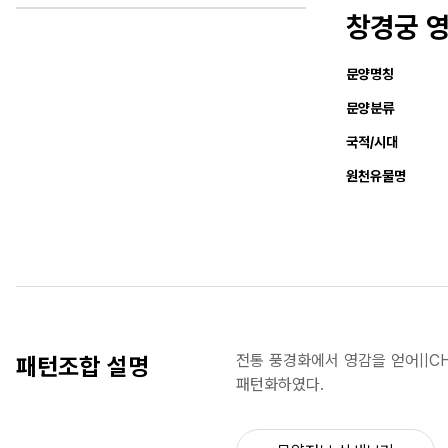
창경궁 영
문양명칭
문양분류
국적/시대
원천유물명
전통 풍경화에서 영감을 얻어||C
패턴조합 설명
패턴화하였다.