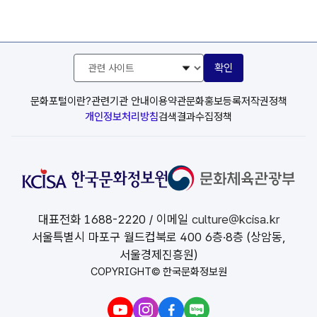
관
확인
련
사
이
문화포털이란?
관련기관 안내
이용약관
문화홍보등록
저작권정책
트
개인정보처리방침
검색결과수집정책
선
택
대표전화
1688-2220
/ 이메일
culture@kcisa.kr
서울특별시 마포구 월드컵북로 400 6층·8층 (상암동,
서울경제진흥원)
COPYRIGHT© 한국문화정보원