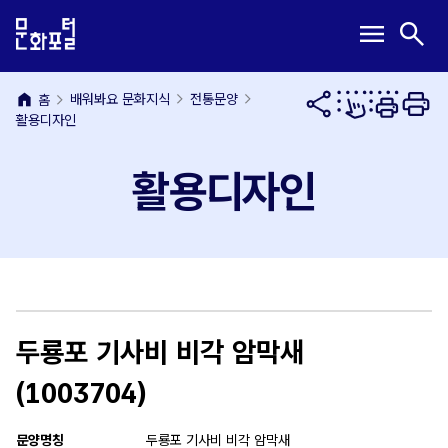
본
주
메
검
menu
search
문
메
뉴
색
내
뉴
열
열
용
바
기
기
home
바
로
배워봐요 문화지식
전통문양
홈
활용디자인
로
가
가
기
기
활용디자인
두룡포 기사비 비각 암막새
(1003704)
문양명칭
두룡포 기사비 비각 암막새