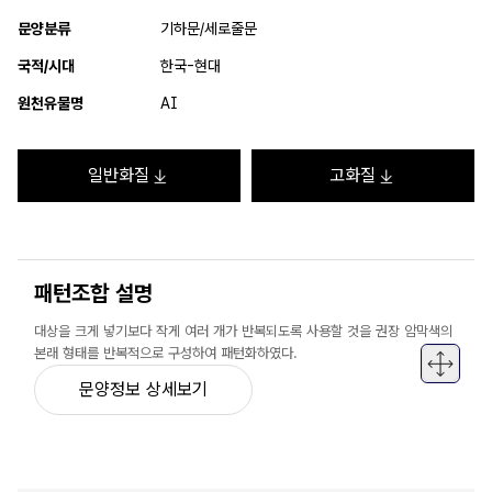
문양분류
기하문/세로줄문
국적/시대
한국-현대
원천유물명
AI
일반화질
고화질
패턴조합 설명
대상을 크게 넣기보다 작게 여러 개가 반복되도록 사용할 것을 권장 암막색의
본래 형태를 반복적으로 구성하여 패턴화하였다.
문양정보 상세보기