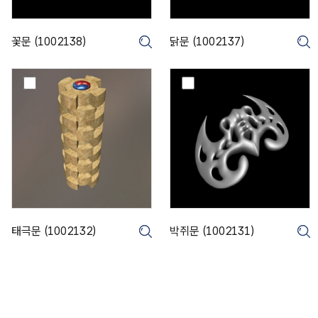
3
3
8
7
)
)
꽃문 (1002138)
닭문 (1002137)
크게보기
태
박
극
쥐
문
문
(
(
1
1
0
0
0
0
2
2
1
1
3
3
2
1
태극문 (1002132)
박쥐문 (1002131)
크게보기
)
)