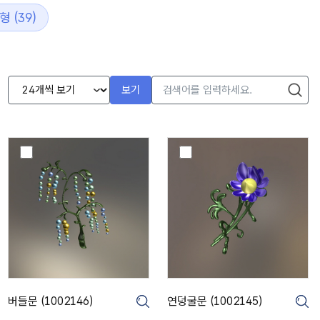
 (39)
보기
버
연
들
덩
문
굴
(
문
1
(
0
1
0
0
2
0
1
2
4
1
6
4
버들문 (1002146)
연덩굴문 (1002145)
크게보기
크게보기
크
)
5