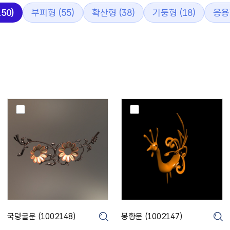
50)
부피형 (55)
확산형 (38)
기둥형 (18)
응용형
국
봉
덩
황
굴
문
문
(
(
1
1
0
0
0
0
2
2
1
1
4
4
7
국덩굴문 (1002148)
봉황문 (1002147)
크게보기
크게보기
8
)