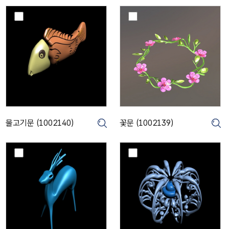
)
물
꽃
고
문
기
(
문
1
(
0
1
0
0
2
0
1
2
3
1
9
4
)
물고기문 (1002140)
꽃문 (1002139)
크게보기
크게보기
크
0
)
사
보
슴
상
문
화
(
문
1
(
0
1
0
0
2
0