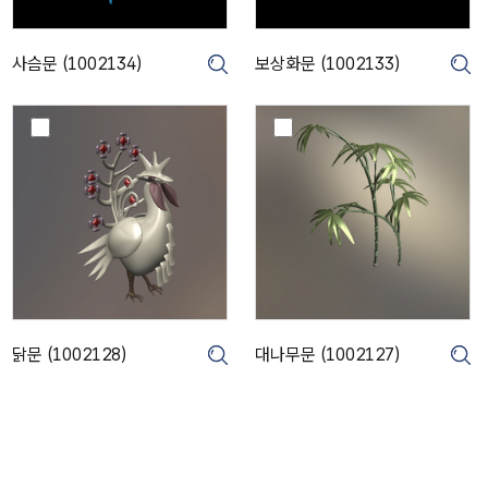
1
2
3
1
4
3
사슴문 (1002134)
보상화문 (1002133)
크게보기
크게보기
크
)
3
)
닭
대
문
나
(
무
1
문
0
(
0
1
2
0
1
0
2
2
8
1
)
2
닭문 (1002128)
대나무문 (1002127)
크게보기
크게보기
크
7
)