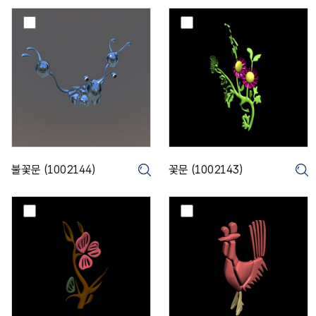
0
)
불
꽃
꽃
문
문
(
(
1
1
0
0
0
0
2
2
1
1
4
4
3
4
)
불꽃문 (1002144)
꽃문 (1002143)
크게보기
)
꽃
닭
문
문
(
(
1
1
0
0
0
0
2
2
1
1