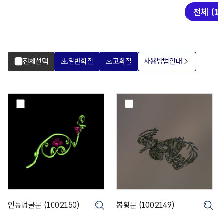
전체 (1
전체선택
일반화질
고화질
사용방법안내
인
봉
동
황
덩
문
굴
(
문
1
(
0
1
0
0
2
0
1
2
4
1
9
인동덩굴문 (1002150)
봉황문 (1002149)
크게보기
5
)