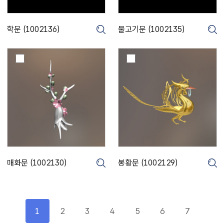
3
2
6
1
)
3
학문 (1002136)
물고기문 (1002135)
크게보기
크게보기
5
)
매
봉
화
황
문
문
(
(
1
1
0
0
0
0
2
2
1
1
3
2
0
9
매화문 (1002130)
봉황문 (1002129)
크게보기
크게보기
)
)
1
2
3
4
5
6
7