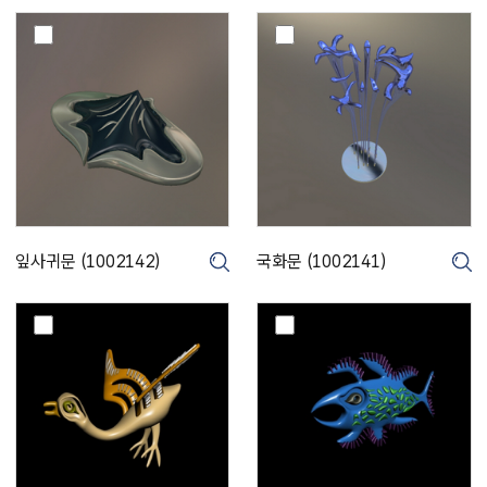
)
잎
국
사
화
귀
문
문
(
(
1
1
0
0
0
0
2
2
1
1
4
4
1
잎사귀문 (1002142)
국화문 (1002141)
크게보기
크게보기
2
)
)
학
물
문
고
(
기
1
문
0
(
0
1
2
0
1
0