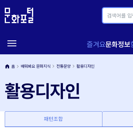
본
주
문
메
내
뉴
용
바
바
로
menu
로
가
메
즐겨요
문화정보
가
기
뉴
기
home
배워봐요 문화지식
전통문양
활용디자인
홈
열
활용디자인
기
패턴조합