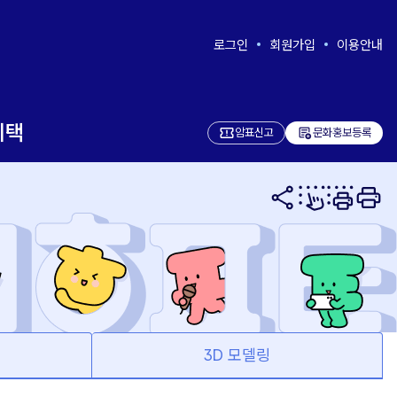
로그인
회원가입
이용안내
혜택
add_notes
암표신고
문화홍보등록
면
3D 모델링