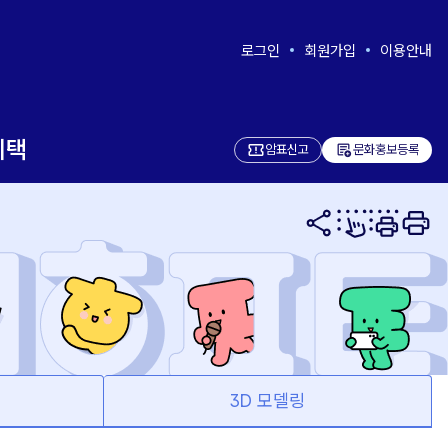
로그인
회원가입
이용안내
혜택
add_notes
암표신고
문화홍보등록
면
3D 모델링