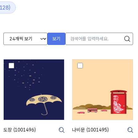
128)
보기
도
나
장
비
(
문
1
(
0
1
0
0
1
0
4
1
9
4
6
9
)
5
도장 (1001496)
나비문 (1001495)
크게보기
크게보기
크
)