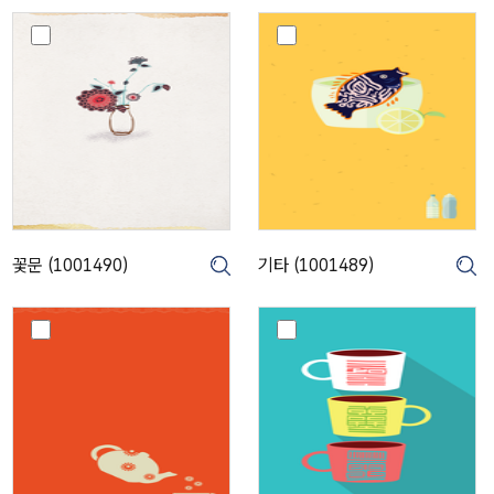
꽃
기
문
타
(
(
1
1
0
0
0
0
1
1
4
4
9
8
0
9
)
)
꽃문 (1001490)
기타 (1001489)
크게보기
크게보기
크
수
떡
자
살
문
(
(
1
1
0
0
0
0
1
1
4