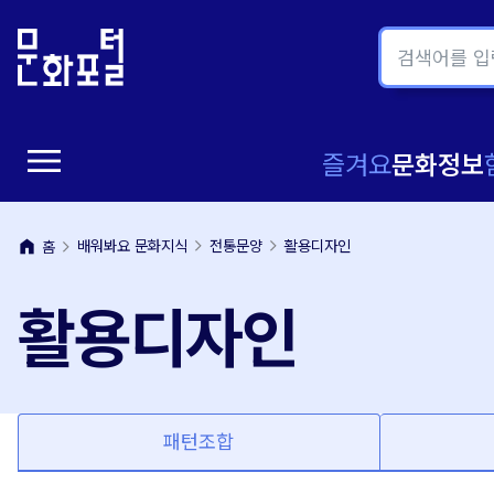
본
주
문
메
내
뉴
용
바
바
로
menu
로
가
메
즐겨요
문화정보
가
기
뉴
기
home
배워봐요 문화지식
전통문양
활용디자인
홈
열
활용디자인
기
패턴조합