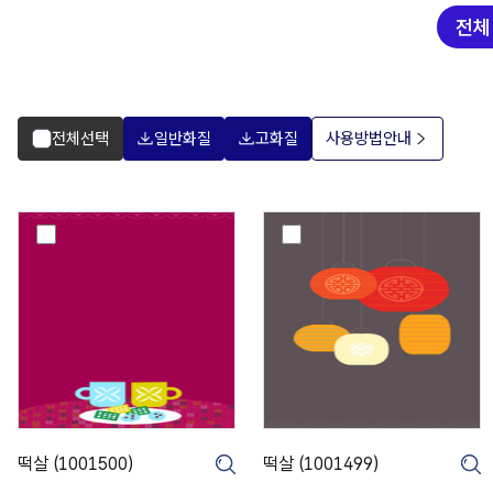
전체 
전체선택
일반화질
고화질
사용방법안내
떡
떡
살
살
(
(
1
1
0
0
0
0
1
1
5
4
0
9
0
9
)
)
떡살 (1001500)
떡살 (1001499)
크게보기