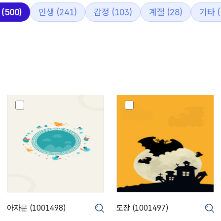
(500)
인생 (241)
감정 (103)
계절 (28)
기타 (
아
도
자
장
문
(
(
1
1
0
0
0
0
1
1
4
4
9
9
7
8
)
아자문 (1001498)
도장 (1001497)
크게보기
크게보기
)