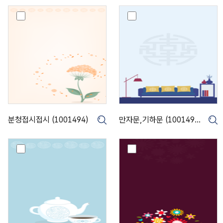
분
만
청
자
접
문
시
,
접
기
시
하
(
문
1
(
0
1
0
0
1
0
분청접시접시 (1001494)
만자문,기하문 (1001493)
크게보기
4
1
9
4
4
9
도
꽃
)
3
장
문
)
(
(
1
1
0
0
0
0
1
1
4
4