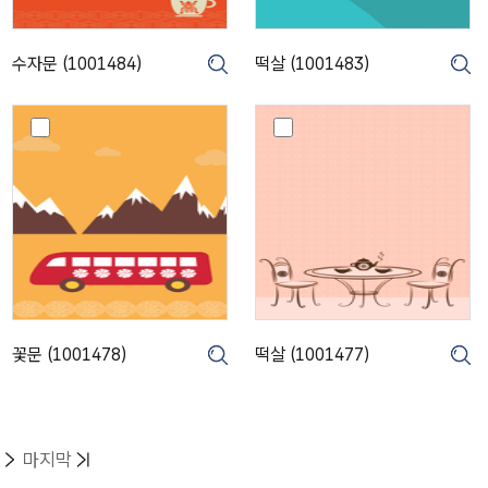
4
8
8
3
4
)
수자문 (1001484)
떡살 (1001483)
크게보기
크게보기
크
)
꽃
떡
문
살
(
(
1
1
0
0
0
0
1
1
4
4
7
7
8
7
)
)
꽃문 (1001478)
떡살 (1001477)
크게보기
크게보기
크
목록
목록
마지막