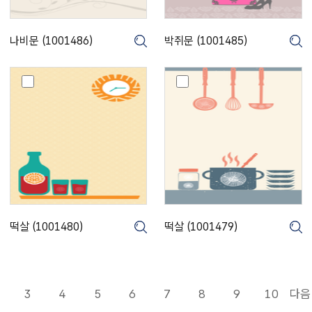
4
4
8
8
6
5
나비문 (1001486)
박쥐문 (1001485)
크게보기
크게보기
)
)
떡
떡
살
살
(
(
1
1
0
0
0
0
1
1
4
4
8
7
0
9
)
)
떡살 (1001480)
떡살 (1001479)
크게보기
크게보기
3
4
5
6
7
8
9
10
다음