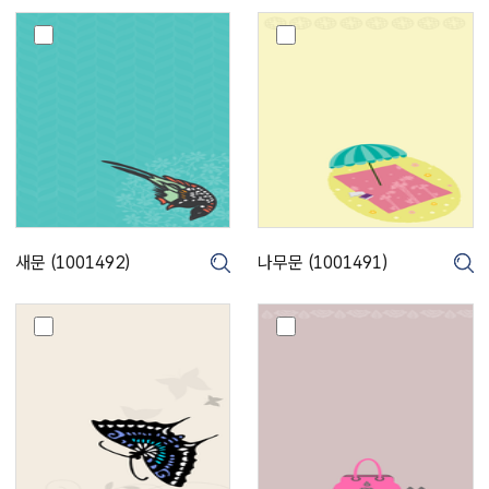
새
나
문
무
(
문
1
(
0
1
0
0
1
0
4
1
9
4
2
9
)
1
새문 (1001492)
나무문 (1001491)
크게보기
크게보기
)
나
박
비
쥐
문
문
(
(
1
1
0
0
0
0
1
1