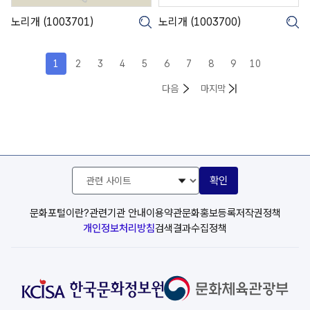
1
0
)
)
노리개 (1003701)
노리개 (1003700)
크게보기
크
1
2
3
4
5
6
7
8
9
10
목록
목록
다음
마지막
관
확인
련
사
이
문화포털이란?
관련기관 안내
이용약관
문화홍보등록
저작권정책
트
개인정보처리방침
검색결과수집정책
선
택