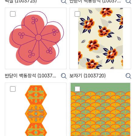
떡살 (1003723)
반닫이 백동장석 (1003722)
크게보기
크
7
2
반
보
2
닫
자
)
이
기
백
(
동
1
장
0
석
0
(
3
1
7
0
2
0
0
3
)
반닫이 백동장석 (1003721)
보자기 (1003720)
크게보기
크
7
2
창
창
1
경
경
)
궁
궁
영
영
춘
춘
헌
헌
암
암
막
막
새
새