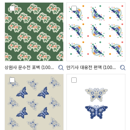
0
상
만
0
원
기
3
사
사
7
문
대
0
수
웅
4
전
전
)
포
편
벽
액
(
(
1
1
0
0
0
0
상원사 문수전 포벽 (1003703)
만기사 대웅전 편액 (1003702)
크게보기
크
3
3
7
7
노
노
0
0
리
리
3
2
개
개
)
)
(
(
1
1
0
0
0
0
3
3
7
7
0
0