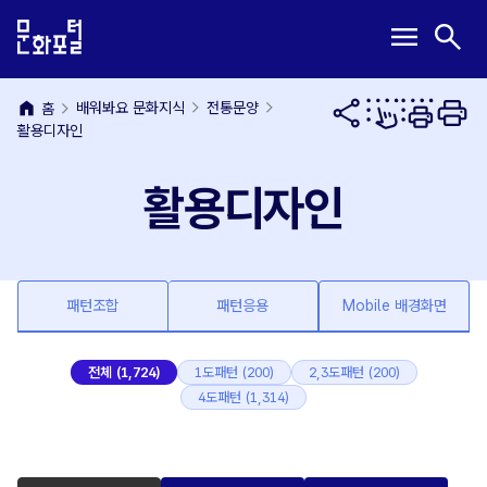
본
주
메
검
menu
search
문
메
뉴
색
내
뉴
열
열
용
바
기
기
home
바
로
배워봐요 문화지식
전통문양
홈
활용디자인
로
가
가
기
기
활용디자인
패턴조합
패턴응용
Mobile 배경화면
전체 (1,724)
1도패턴 (200)
2,3도패턴 (200)
4도패턴 (1,314)