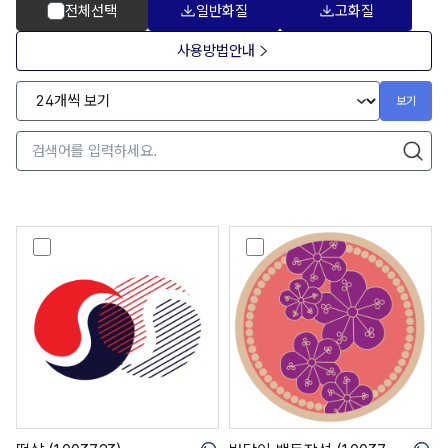
전체선택
일반화질
고화질
사용방법안내
보기
떡
반
살
닫
(
이
1
백
0
동
0
장
3
석
7
(
2
1
3
0
)
0
3