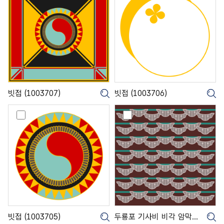
(
(
1
1
0
0
0
0
3
3
7
7
0
0
7
6
)
)
빗접 (1003707)
빗접 (1003706)
크게보기
크
빗
두
접
룡
(
포
1
기
0
사
0
비
3
비
7
각
0
암
5
막
)
새
(
빗접 (1003705)
두룡포 기사비 비각 암막새 (1003704)
크게보기
크
1