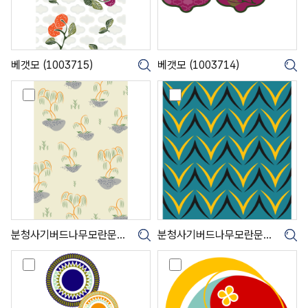
3
3
7
7
1
1
5
4
)
)
베갯모 (1003715)
베갯모 (1003714)
크게보기
크
분
분
청
청
사
사
기
기
버
버
드
드
나
나
무
무
모
모
란
란
문
문
병
병
분청사기버드나무모란문병 (1003713)
분청사기버드나무모란문병 (1003712)
크게보기
크
(
(
1
1
빗
빗
0
0
접
접
0
0
(
(
3
3
1
1
7
7