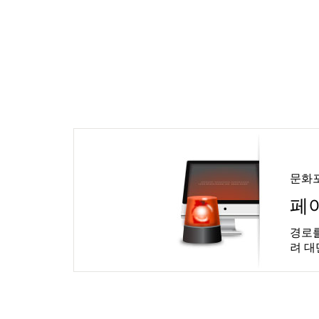
문화
페
경로를
려 대