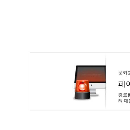
문화
페
경로를
려 대