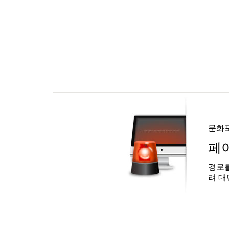
문화
페
경로를
려 대