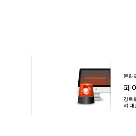
문화
페
경로를
려 대