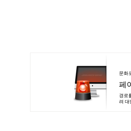
문화
페
경로를
려 대