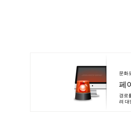
문화
페
경로를
려 대