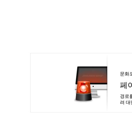
문화
페
경로를
려 대