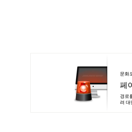
문화
페
경로를
려 대