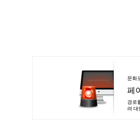
문화
페
경로를
려 대