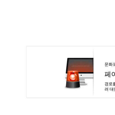
문화
페
경로를
려 대