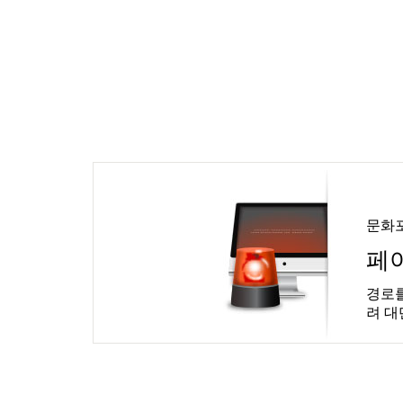
문화
페
경로를
려 대