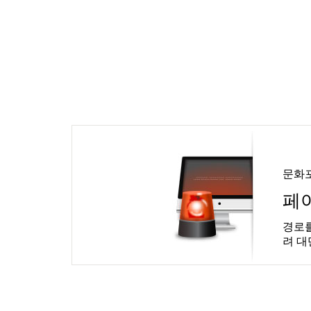
문화
페
경로를
려 대