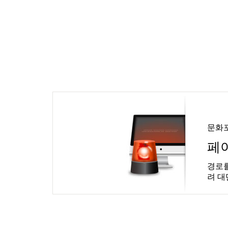
문화
페
경로를
려 대