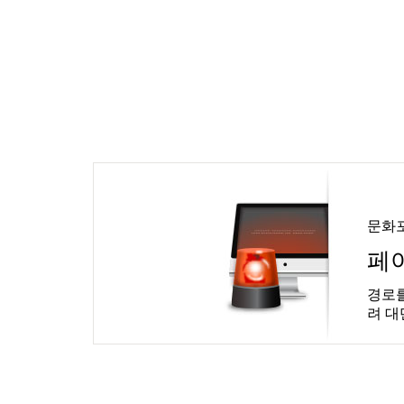
문화
페
경로를
려 대