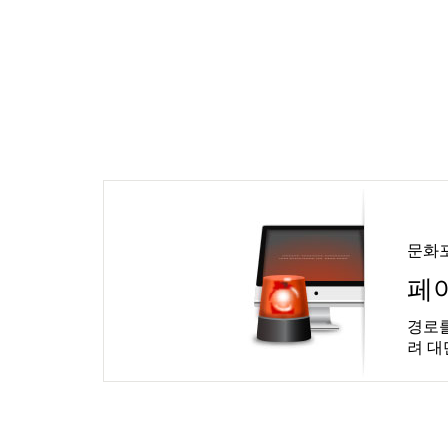
문화
페
경로를
려 대