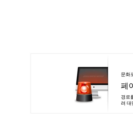
문화
페
경로를
려 대