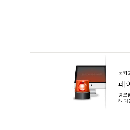
문화
페
경로를
려 대