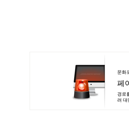
문화
페
경로를
려 대