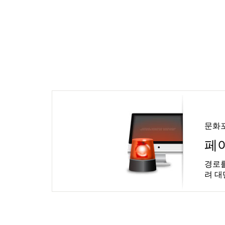
문화
페
경로를
려 대