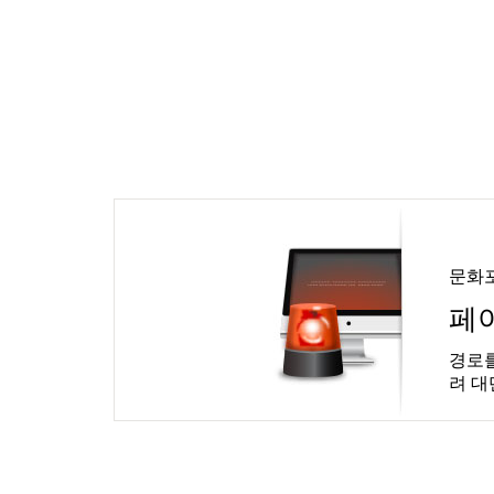
문화
페
경로를
려 대