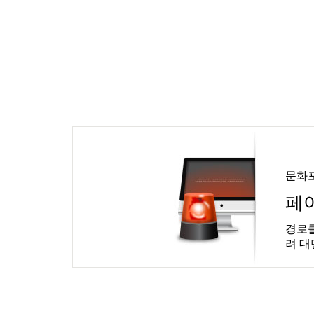
문화
페
경로를
려 대