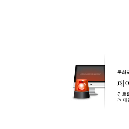
문화
페
경로를
려 대