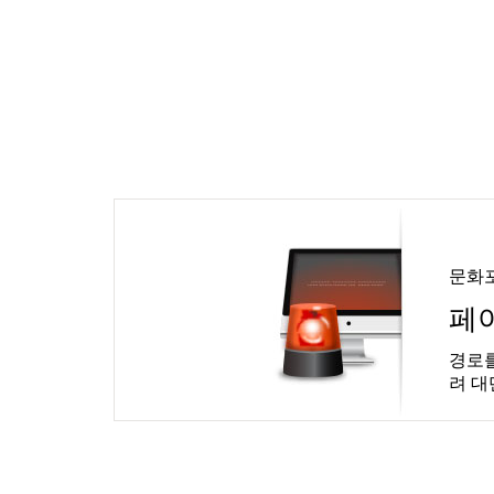
문화
페
경로를
려 대