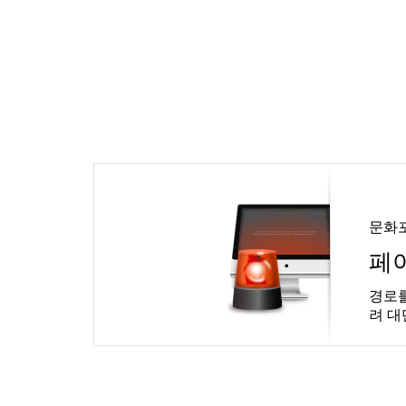
문화
페
경로를
려 대