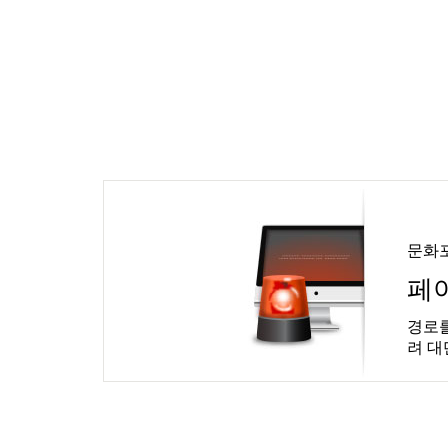
문화
페
경로를
려 대