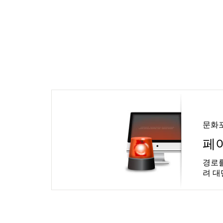
문화
페
경로를
려 대