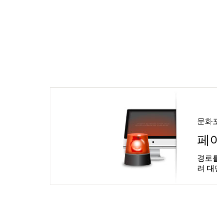
문화
페
경로를
려 대