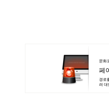
문화
페
경로를
려 대