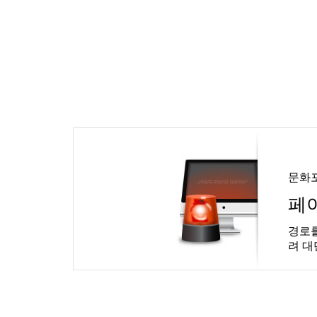
문화
페
경로를
려 대