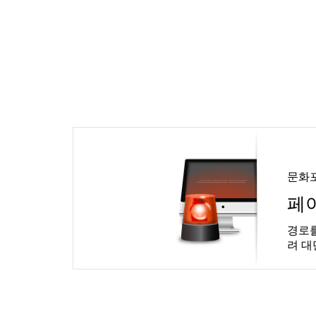
문화
페
경로를
려 대