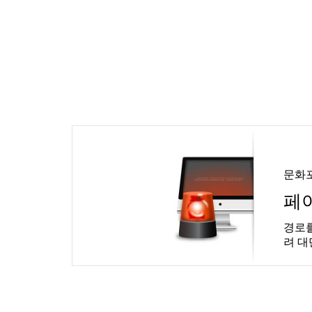
문화
페
경로를
려 대