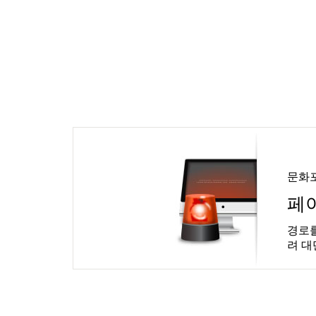
문화
페
경로를
려 대