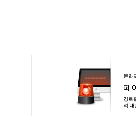
문화
페
경로를
려 대