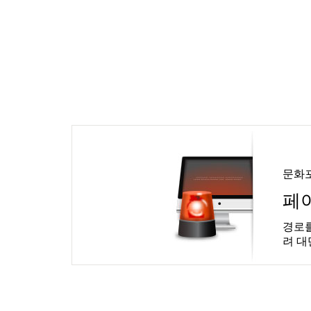
문화
페
경로를
려 대