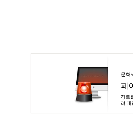
문화
페
경로를
려 대