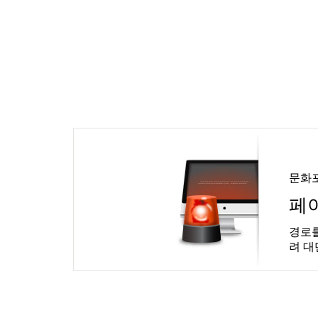
문화
페
경로를
려 대