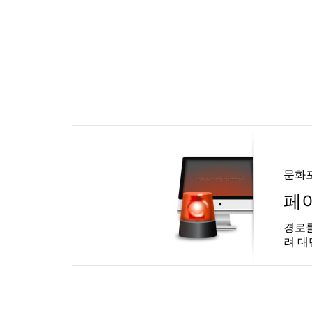
문화
페
경로를
려 대