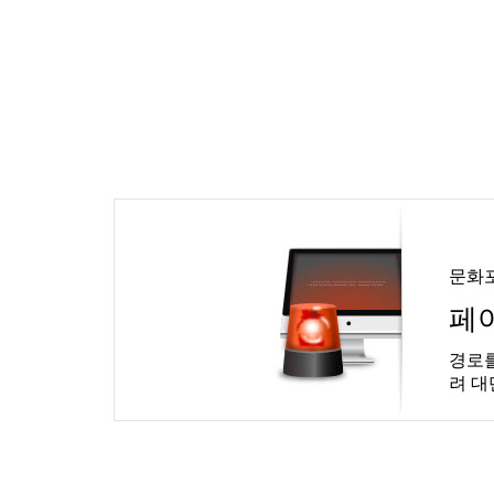
문화
페
경로를
려 대