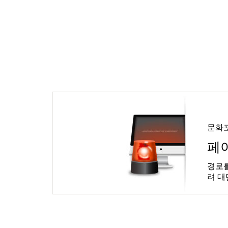
문화
페
경로를
려 대