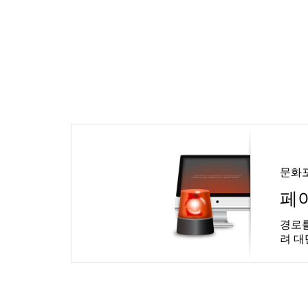
문화
페
경로를
려 대