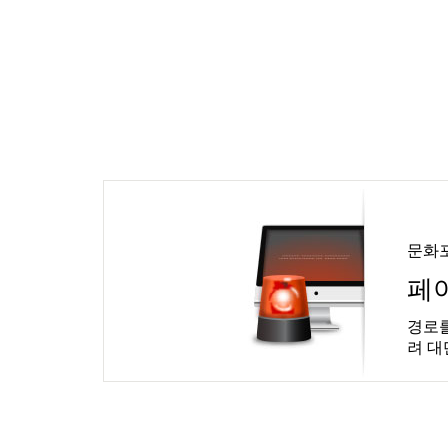
문화
페
경로를
려 대