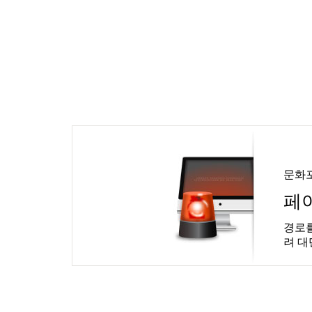
문화
페
경로를
려 대