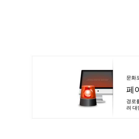
문화
페
경로를
려 대