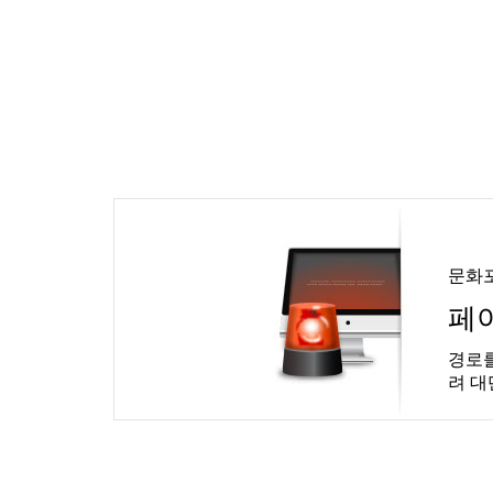
문화
페
경로를
려 대