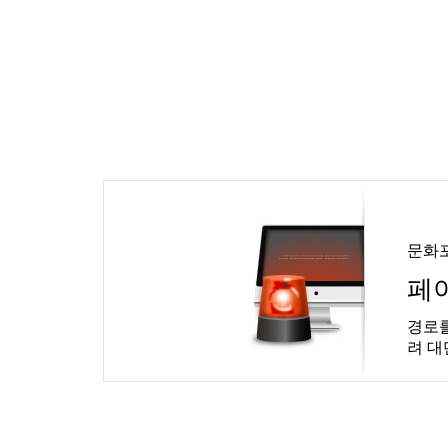
문화
페
경로를
려 대